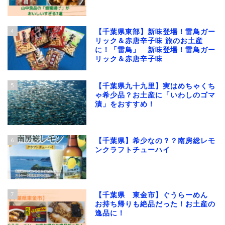
4
【千葉県東部】新味登場！雷鳥ガー
リック＆赤唐辛子味 旅のお土産
に！「雷鳥」 新味登場！雷鳥ガー
リック＆赤唐辛子味
5
【千葉県九十九里】実はめちゃくち
ゃ希少品？お土産に「いわしのゴマ
漬」をおすすめ！
6
【千葉県】希少なの？？南房総レモ
ンクラフトチューハイ
7
【千葉県 東金市】ぐうらーめん
お持ち帰りも絶品だった！お土産の
逸品に！