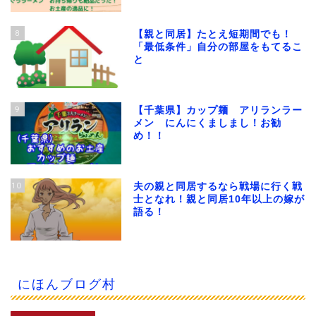
8
【親と同居】たとえ短期間でも！
「最低条件」自分の部屋をもてるこ
と
9
【千葉県】カップ麺 アリランラー
メン にんにくましまし！お勧
め！！
10
夫の親と同居するなら戦場に行く戦
士となれ！親と同居10年以上の嫁が
語る！
にほんブログ村