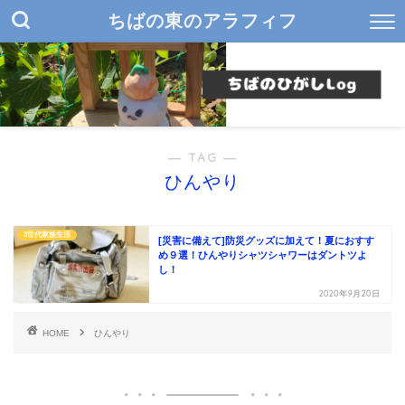
ちばの東のアラフィフ
― TAG ―
ひんやり
3世代家族生活
[災害に備えて]防災グッズに加えて！夏におすす
め９選！ひんやりシャツシャワーはダントツよ
し！
2020年9月20日
HOME
ひんやり