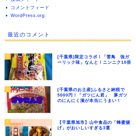
コメントフィード
WordPress.org
最近のコメント
1
[千葉県]限定コラボ！「雷鳥 強ガ
ーリック味」なんと！ニンニク10倍
2
[千葉県のお土産]ふるさと納税で
5000円！「ガツにん君」 豚ガツ
のにんにく漬が本当にうまい！
3
【千葉県旭市】山中食品の「蜂蜜揚
げ」がおいしいすぎる3選