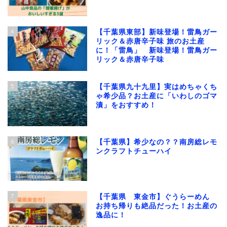
4
【千葉県東部】新味登場！雷鳥ガー
リック＆赤唐辛子味 旅のお土産
に！「雷鳥」 新味登場！雷鳥ガー
リック＆赤唐辛子味
5
【千葉県九十九里】実はめちゃくち
ゃ希少品？お土産に「いわしのゴマ
漬」をおすすめ！
6
【千葉県】希少なの？？南房総レモ
ンクラフトチューハイ
7
【千葉県 東金市】ぐうらーめん
お持ち帰りも絶品だった！お土産の
逸品に！