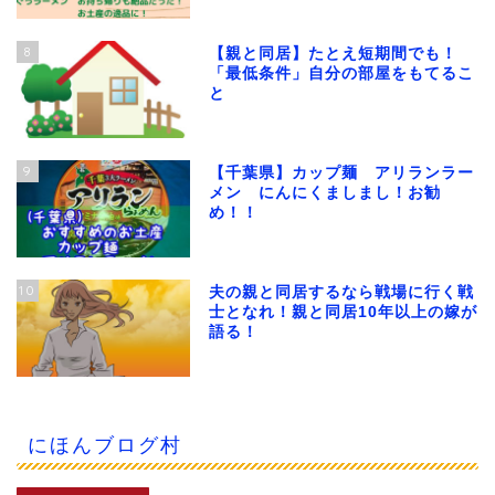
8
【親と同居】たとえ短期間でも！
「最低条件」自分の部屋をもてるこ
と
9
【千葉県】カップ麺 アリランラー
メン にんにくましまし！お勧
め！！
10
夫の親と同居するなら戦場に行く戦
士となれ！親と同居10年以上の嫁が
語る！
にほんブログ村