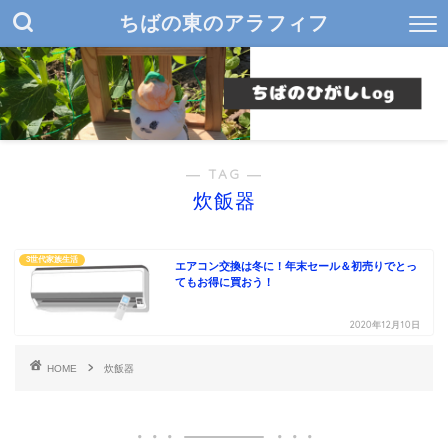
ちばの東のアラフィフ
― TAG ―
炊飯器
3世代家族生活
エアコン交換は冬に！年末セール＆初売りでとっ
てもお得に買おう！
2020年12月10日
HOME
炊飯器