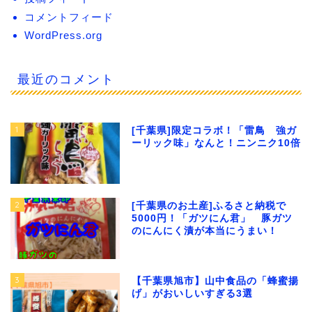
コメントフィード
WordPress.org
最近のコメント
1
[千葉県]限定コラボ！「雷鳥 強ガ
ーリック味」なんと！ニンニク10倍
2
[千葉県のお土産]ふるさと納税で
5000円！「ガツにん君」 豚ガツ
のにんにく漬が本当にうまい！
3
【千葉県旭市】山中食品の「蜂蜜揚
げ」がおいしいすぎる3選