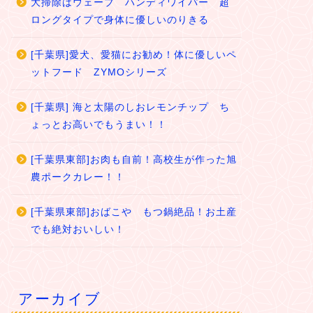
大掃除はウェーブ ハンディワイパー 超
ロングタイプで身体に優しいのりきる
[千葉県]愛犬、愛猫にお勧め！体に優しいペ
ットフード ZYMOシリーズ
[千葉県] 海と太陽のしおレモンチップ ち
ょっとお高いでもうまい！！
[千葉県東部]お肉も自前！高校生が作った旭
農ポークカレー！！
[千葉県東部]おばこや もつ鍋絶品！お土産
でも絶対おいしい！
アーカイブ