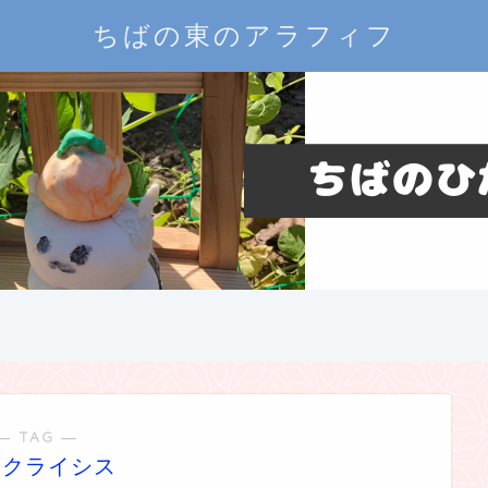
ちばの東のアラフィフ
― TAG ―
後クライシス