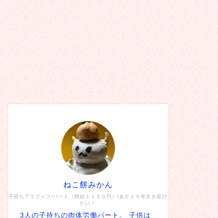
ねこ餅みかん
子持ちアラフィフ/パート（時給１１２０円）/あと１０年生き延び
たい！
3人の子持ちの肉体労働パート。 子供は