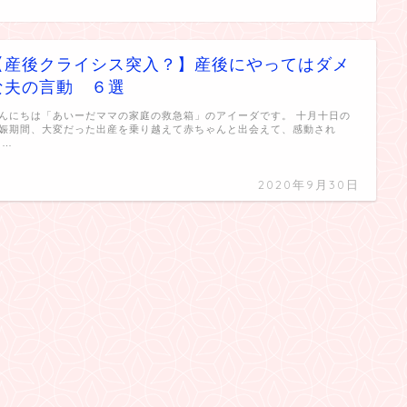
【産後クライシス突入？】産後にやってはダメ
な夫の言動 ６選
んにちは「あいーだママの家庭の救急箱」のアイーダです。 十月十日の
娠期間、大変だった出産を乗り越えて赤ちゃんと出会えて、感動され
 …
2020年9月30日