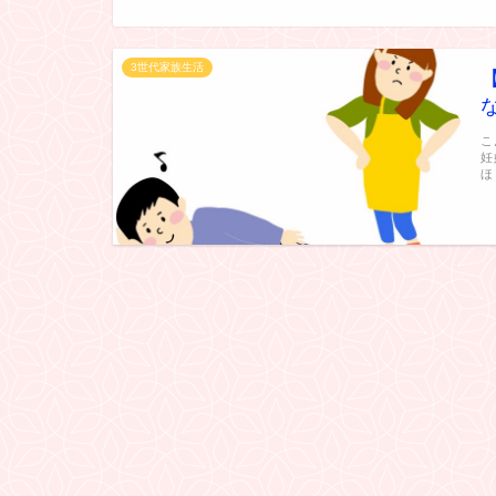
3世代家族生活
こ
妊
ほ