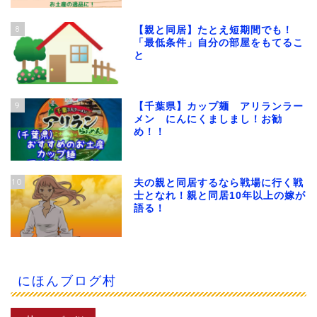
8
【親と同居】たとえ短期間でも！
「最低条件」自分の部屋をもてるこ
と
9
【千葉県】カップ麺 アリランラー
メン にんにくましまし！お勧
め！！
10
夫の親と同居するなら戦場に行く戦
士となれ！親と同居10年以上の嫁が
語る！
にほんブログ村