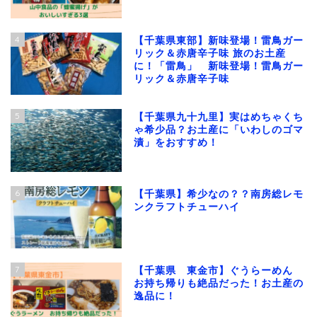
4
【千葉県東部】新味登場！雷鳥ガー
リック＆赤唐辛子味 旅のお土産
に！「雷鳥」 新味登場！雷鳥ガー
リック＆赤唐辛子味
5
【千葉県九十九里】実はめちゃくち
ゃ希少品？お土産に「いわしのゴマ
漬」をおすすめ！
6
【千葉県】希少なの？？南房総レモ
ンクラフトチューハイ
7
【千葉県 東金市】ぐうらーめん
お持ち帰りも絶品だった！お土産の
逸品に！