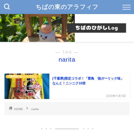
ちばの東のアラフィフ
― TAG ―
narita
千葉東部のおいしいグルメ
[千葉県]限定コラボ！「雷鳥 強ガーリック味」
なんと！ニンニク10倍
2020年11月5日
HOME
narita