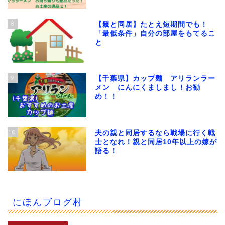
8
【親と同居】たとえ短期間でも！
「最低条件」自分の部屋をもてるこ
と
9
【千葉県】カップ麺 アリランラー
メン にんにくましまし！お勧
め！！
10
夫の親と同居するなら戦場に行く戦
士となれ！親と同居10年以上の嫁が
語る！
にほんブログ村