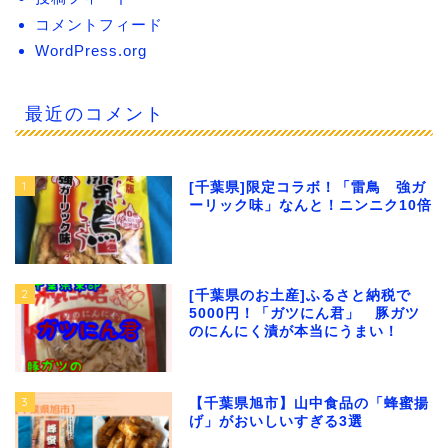
コメントフィード
WordPress.org
最近のコメント
1
[千葉県]限定コラボ！「雷鳥 強ガ
ーリック味」なんと！ニンニク10倍
2
[千葉県のお土産]ふるさと納税で
5000円！「ガツにん君」 豚ガツ
のにんにく漬が本当にうまい！
3
【千葉県旭市】山中食品の「蜂蜜揚
げ」がおいしいすぎる3選