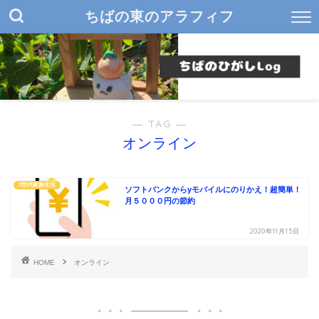
ちばの東のアラフィフ
― TAG ―
オンライン
3世代家族生活
ソフトバンクからyモバイルにのりかえ！超簡単！
月５０００円の節約
2020年11月15日
HOME
オンライン