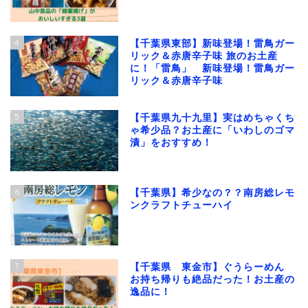
4
【千葉県東部】新味登場！雷鳥ガー
リック＆赤唐辛子味 旅のお土産
に！「雷鳥」 新味登場！雷鳥ガー
リック＆赤唐辛子味
5
【千葉県九十九里】実はめちゃくち
ゃ希少品？お土産に「いわしのゴマ
漬」をおすすめ！
6
【千葉県】希少なの？？南房総レモ
ンクラフトチューハイ
7
【千葉県 東金市】ぐうらーめん
お持ち帰りも絶品だった！お土産の
逸品に！