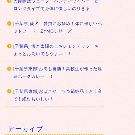
大掃除はウェーブ ハンディワイパー 超
ロングタイプで身体に優しいのりきる
[千葉県]愛犬、愛猫にお勧め！体に優しいペ
ットフード ZYMOシリーズ
[千葉県] 海と太陽のしおレモンチップ ち
ょっとお高いでもうまい！！
[千葉県東部]お肉も自前！高校生が作った旭
農ポークカレー！！
[千葉県東部]おばこや もつ鍋絶品！お土産
でも絶対おいしい！
アーカイブ