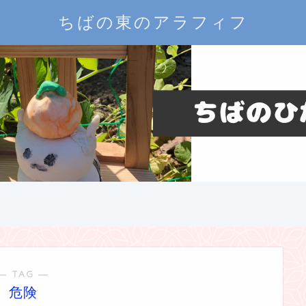
ちばの東のアラフィフ
― TAG ―
危険