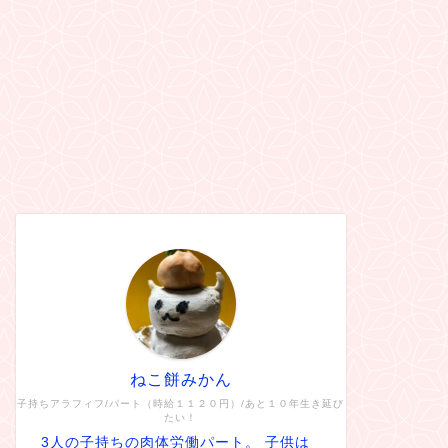
ねこ餅みかん
子持ちアラフィフ/パート（時給１１２０円）/あと１０年生き延び
たい！
3人の子持ちの肉体労働パート。 子供は