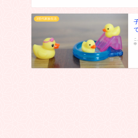
3世代家族生活
こ
申