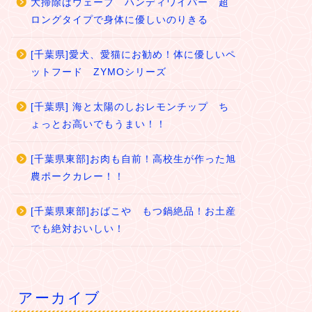
大掃除はウェーブ ハンディワイパー 超
ロングタイプで身体に優しいのりきる
[千葉県]愛犬、愛猫にお勧め！体に優しいペ
ットフード ZYMOシリーズ
[千葉県] 海と太陽のしおレモンチップ ち
ょっとお高いでもうまい！！
[千葉県東部]お肉も自前！高校生が作った旭
農ポークカレー！！
[千葉県東部]おばこや もつ鍋絶品！お土産
でも絶対おいしい！
アーカイブ