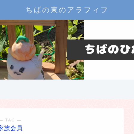
ちばの東のアラフィフ
― TAG ―
家族会員