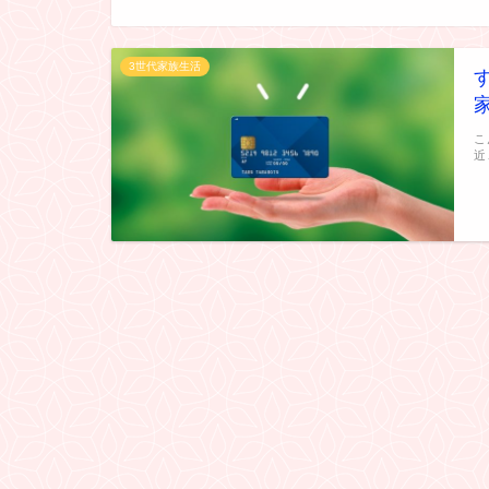
3世代家族生活
こ
近