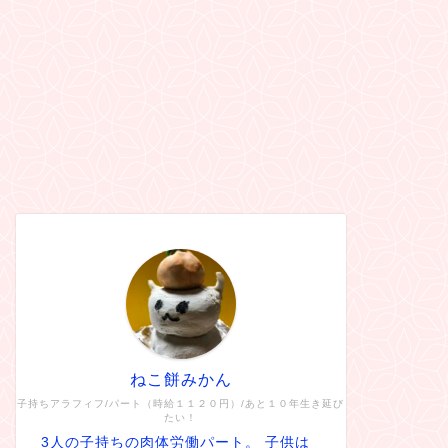
ねこ餅みかん
子持ちアラフィフ/パート（時給１１２０円）/あと１０年生き延び
たい！
3人の子持ちの肉体労働パート。 子供は