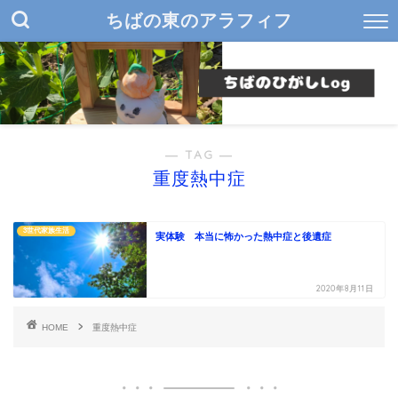
ちばの東のアラフィフ
― TAG ―
重度熱中症
3世代家族生活
実体験 本当に怖かった熱中症と後遺症
2020年8月11日
HOME
重度熱中症