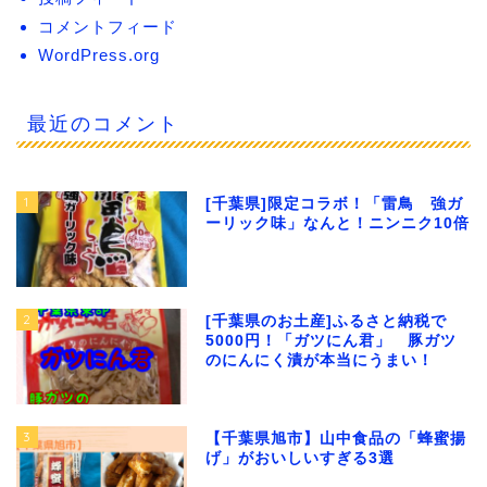
コメントフィード
WordPress.org
最近のコメント
1
[千葉県]限定コラボ！「雷鳥 強ガ
ーリック味」なんと！ニンニク10倍
2
[千葉県のお土産]ふるさと納税で
5000円！「ガツにん君」 豚ガツ
のにんにく漬が本当にうまい！
3
【千葉県旭市】山中食品の「蜂蜜揚
げ」がおいしいすぎる3選