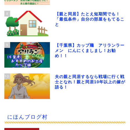
8
【親と同居】たとえ短期間でも！
「最低条件」自分の部屋をもてるこ
と
9
【千葉県】カップ麺 アリランラー
メン にんにくましまし！お勧
め！！
10
夫の親と同居するなら戦場に行く戦
士となれ！親と同居10年以上の嫁が
語る！
にほんブログ村