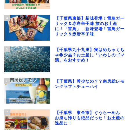
4
【千葉県東部】新味登場！雷鳥ガー
リック＆赤唐辛子味 旅のお土産
に！「雷鳥」 新味登場！雷鳥ガー
リック＆赤唐辛子味
5
【千葉県九十九里】実はめちゃくち
ゃ希少品？お土産に「いわしのゴマ
漬」をおすすめ！
6
【千葉県】希少なの？？南房総レモ
ンクラフトチューハイ
7
【千葉県 東金市】ぐうらーめん
お持ち帰りも絶品だった！お土産の
逸品に！